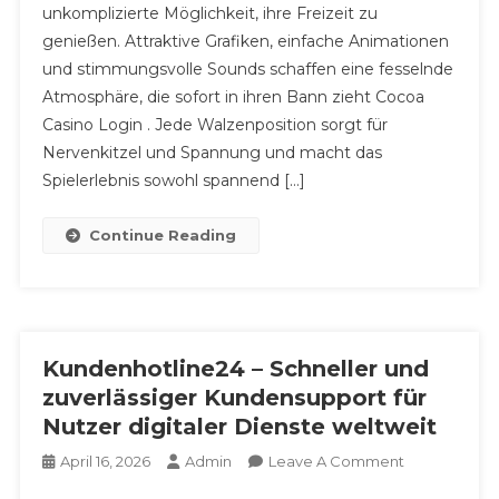
unkomplizierte Möglichkeit, ihre Freizeit zu
Spielautom
Bieten
genießen. Attraktive Grafiken, einfache Animationen
Spannende
und stimmungsvolle Sounds schaffen eine fesselnde
Spiele
Atmosphäre, die sofort in ihren Bann zieht Cocoa
Und
Casino Login . Jede Walzenposition sorgt für
Tolle
Nervenkitzel und Spannung und macht das
Gewinnchan
Spielerlebnis sowohl spannend […]
Continue Reading
Kundenhotline24 – Schneller und
zuverlässiger Kundensupport für
Nutzer digitaler Dienste weltweit
On
April 16, 2026
Admin
Leave A Comment
Kundenhotli