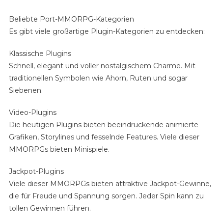
Beliebte Port-MMORPG-Kategorien
Es gibt viele großartige Plugin-Kategorien zu entdecken:
Klassische Plugins
Schnell, elegant und voller nostalgischem Charme. Mit
traditionellen Symbolen wie Ahorn, Ruten und sogar
Siebenen.
Video-Plugins
Die heutigen Plugins bieten beeindruckende animierte
Grafiken, Storylines und fesselnde Features. Viele dieser
MMORPGs bieten Minispiele.
Jackpot-Plugins
Viele dieser MMORPGs bieten attraktive Jackpot-Gewinne,
die für Freude und Spannung sorgen. Jeder Spin kann zu
tollen Gewinnen führen.