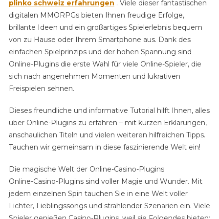
plinko schweiz erfahrungen
. Viele dieser fantastischen
Pure
digitalen MMORPGs bieten Ihnen freudige Erfolge,
Begeiste
Unser
brillante Ideen und ein großartiges Spielerlebnis bequem
Top-
von zu Hause oder Ihrem Smartphone aus. Dank des
Tutorial
einfachen Spielprinzips und der hohen Spannung sind
Für
Online-Plugins die erste Wahl für viele Online-Spieler, die
Modern
sich nach angenehmen Momenten und lukrativen
Online-
Freispielen sehnen.
Casino-
Plugins
Dieses freundliche und informative Tutorial hilft Ihnen, alles
über Online-Plugins zu erfahren – mit kurzen Erklärungen,
anschaulichen Titeln und vielen weiteren hilfreichen Tipps.
Tauchen wir gemeinsam in diese faszinierende Welt ein!
Die magische Welt der Online-Casino-Plugins
Online-Casino-Plugins sind voller Magie und Wunder. Mit
jedem einzelnen Spin tauchen Sie in eine Welt voller
Lichter, Lieblingssongs und strahlender Szenarien ein. Viele
Spieler genießen Casino-Plugins, weil sie Folgendes bieten: