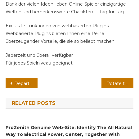
Dank der vielen Ideen lieben Online-Spieler einzigartige
Welten und bemerkenswerte Charaktere – Tag für Tag.
Exquisite Funktionen von webbasierten Plugins
Webbasierte Plugins bieten Ihnen eine Reihe
überzeugender Vorteile, die sie so beliebt machen:
Jederzeit und überall verfügbar
Für jedes Spielniveau geeignet
Post
Depart this life beste Anleitung für ein aufregendes Spielerlebnis in Online-Casinos.
Rotate to help Gain: Obtain the Happiness connected with On the net Gambling house Pai gow poker
navigation
RELATED POSTS
ProZenith Genuine Web-Site: Identify The All Natural
Way To Electrical Power, Center, Together With