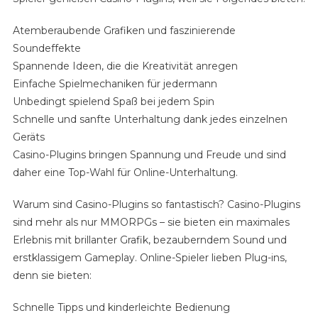
Atemberaubende Grafiken und faszinierende
Soundeffekte
Spannende Ideen, die die Kreativität anregen
Einfache Spielmechaniken für jedermann
Unbedingt spielend Spaß bei jedem Spin
Schnelle und sanfte Unterhaltung dank jedes einzelnen
Geräts
Casino-Plugins bringen Spannung und Freude und sind
daher eine Top-Wahl für Online-Unterhaltung.
Warum sind Casino-Plugins so fantastisch? Casino-Plugins
sind mehr als nur MMORPGs – sie bieten ein maximales
Erlebnis mit brillanter Grafik, bezauberndem Sound und
erstklassigem Gameplay. Online-Spieler lieben Plug-ins,
denn sie bieten:
Schnelle Tipps und kinderleichte Bedienung