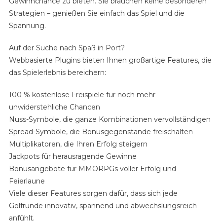
Gewinnchance zu bieten. Sie brauchen keine besonderen
Strategien – genießen Sie einfach das Spiel und die
Spannung.
Auf der Suche nach Spaß in Port?
Webbasierte Plugins bieten Ihnen großartige Features, die
das Spielerlebnis bereichern:
100 % kostenlose Freispiele für noch mehr
unwiderstehliche Chancen
Nuss-Symbole, die ganze Kombinationen vervollständigen
Spread-Symbole, die Bonusgegenstände freischalten
Multiplikatoren, die Ihren Erfolg steigern
Jackpots für herausragende Gewinne
Bonusangebote für MMORPGs voller Erfolg und
Feierlaune
Viele dieser Features sorgen dafür, dass sich jede
Golfrunde innovativ, spannend und abwechslungsreich
anfühlt.